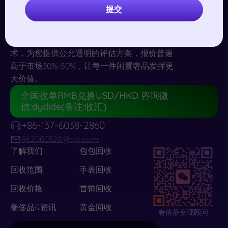
提交
专业
奢侈品回收
服务，助力闲置奢品高效变
现。依托专业鉴定师团队与精准仪器检测技
术，为您提供公允透明的评估方案，报价普遍
高于市场30%-50%，让每一件闲置奢品发挥更
大价值。
全国收单RMB兑换USD/HKD 咨询微
信:dydide(备注:收汇)
+86-137-6038-2860
962000328@qq.com
了解我们
包包回收
回收范围
手表回收
回收价格
首饰回收
奢侈品&资讯
黄金回收
奢侈品变现顾问